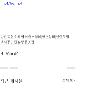
p4/file.mp4
향촌흑염소
흑염소
염소알바
향촌알바
천안맛집
백석동맛집
유량동맛집
전체 보기
최근 게시물