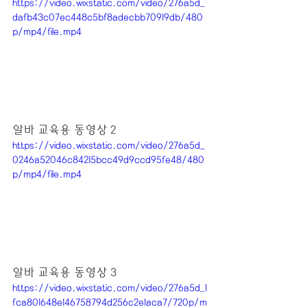
https://video.wixstatic.com/video/276a5d_
dafb43c07ec448c5bf8adecbb70919db/480
p/mp4/file.mp4
알바 교육용 동영상 2
https://video.wixstatic.com/video/276a5d_
0246a52046c84215bcc49d9ccd95fe48/480
p/mp4/file.mp4
알바 교육용 동영상 3
https://video.wixstatic.com/video/276a5d_1
fca801648e146758794d256c2e1aca7/720p/m