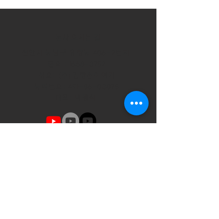
​본사 오시는 길
천안시 동남구 유량동 406-2번지
문의 :
1668-3752
상호: (주)건향촌이야기
등록번호:
491-86-03075
대표: 박광석
구직 및 업무협의 문의시 메일 및 전화주세요.
0070pks82@gmail.com
1668-3752